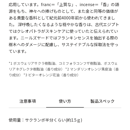
応用しています。franc＝「上質な」、incense＝「香」の語
源をもち、神々への捧げものとして、また金と同等の価値が
ある貴重な香料として紀元前4000年前から使われてきまし
た。 深呼吸したくなるような穏やかな香りは、古代エジプト
ではクレオパトラがスキンケアに使っていたと伝えられてい
ます。ニールズヤードではフランキンセンスを抽出する際の
樹木へのダメージに配慮し、サステイナブルな採取法を守っ
ています。
*1 ボスウェリアサクラ樹脂油、コミフォラコンフザ樹脂油、ボスウェ
リアネグレクタ樹脂油（香り成分） *2 マンダリンオレンジ果皮油（香
り成分） *3 ビターオレンジ花油（香り成分）
注意事項
使い方
製品スペック
使用量：サクランボ半分くらい(約1.5ｇ)