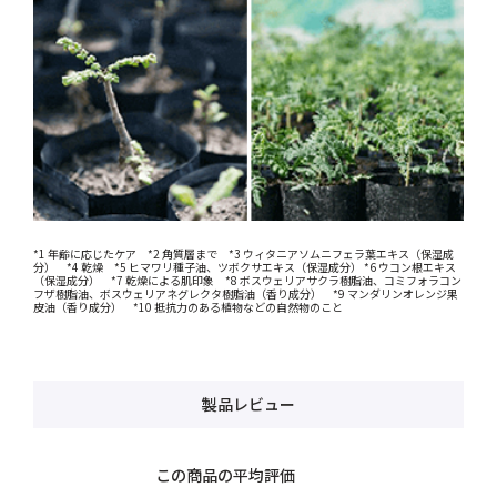
*1 年齢に応じたケア *2 角質層まで *3 ウィタニアソムニフェラ葉エキス（保湿成
分） *4 乾燥 *5 ヒマワリ種子油、ツボクサエキス（保湿成分） *6 ウコン根エキス
（保湿成分） *7 乾燥による肌印象 *8 ボスウェリアサクラ樹脂油、コミフォラコン
フザ樹脂油、ボスウェリアネグレクタ樹脂油（香り成分） *9 マンダリンオレンジ果
皮油（香り成分） *10 抵抗力のある植物などの自然物のこと
製品レビュー