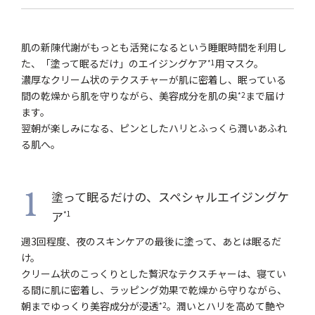
肌の新陳代謝がもっとも活発になるという睡眠時間を利用し
た、「塗って眠るだけ」のエイジングケア
用マスク。
*1
濃厚なクリーム状のテクスチャーが肌に密着し、眠っている
間の乾燥から肌を守りながら、美容成分を肌の奥
まで届け
*2
ます。
翌朝が楽しみになる、ピンとしたハリとふっくら潤いあふれ
る肌へ。
塗って眠るだけの、スペシャルエイジングケ
1
ア
*1
週3回程度、夜のスキンケアの最後に塗って、あとは眠るだ
け。
クリーム状のこっくりとした贅沢なテクスチャーは、寝てい
る間に肌に密着し、ラッピング効果で乾燥から守りながら、
朝までゆっくり美容成分が浸透
。潤いとハリを高めて艶や
*2