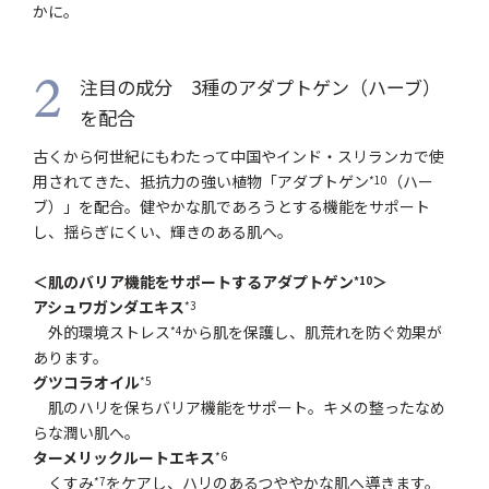
かに。
注目の成分 3種のアダプトゲン（ハーブ）
2
を配合
古くから何世紀にもわたって中国やインド・スリランカで使
用されてきた、抵抗力の強い植物「アダプトゲン
（ハー
*10
ブ）」を配合。健やかな肌であろうとする機能をサポート
し、揺らぎにくい、輝きのある肌へ。
＜肌のバリア機能をサポートするアダプトゲン
＞
*10
アシュワガンダエキス
*3
外的環境ストレス
から肌を保護し、肌荒れを防ぐ効果が
*4
あります。
グツコラオイル
*5
肌のハリを保ちバリア機能をサポート。キメの整ったなめ
らな潤い肌へ。
ターメリックルートエキス
*6
くすみ
をケアし、ハリのあるつややかな肌へ導きます。
*7