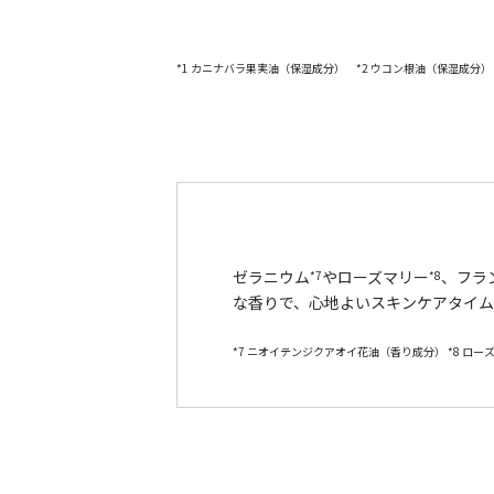
*1 カニナバラ果実油（保湿成分） *2 ウコン根油（保湿成分） *
ゼラニウム
やローズマリー
、フラ
*7
*8
な香りで、心地よいスキンケアタイム
*7 ニオイテンジクアオイ花油（香り成分） *8 ロー