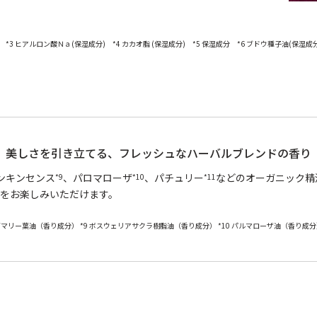
3 ヒアルロン酸Ｎａ(保湿成分) *4 カカオ脂 (保湿成分) *5 保湿成分 *6 ブドウ種子油(保湿成
美しさを引き立てる、
フレッシュなハーバルブレンドの香り
ンキンセンス
、パロマローザ
、パチュリー
などのオーガニック精
*9
*10
*11
をお楽しみいただけます。
ズマリー葉油（香り成分） *9 ボスウェリアサクラ樹脂油（香り成分） *10 パルマローザ油（香り成分