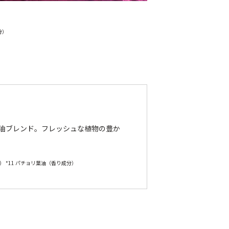
分）
油ブレンド。フレッシュな植物の豊か
） *11 パチョリ葉油（香り成分）