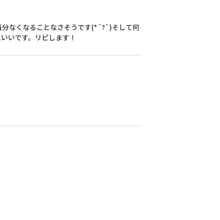
なくなることなさそうです(*´?`)そして何
地いいです。リピします！