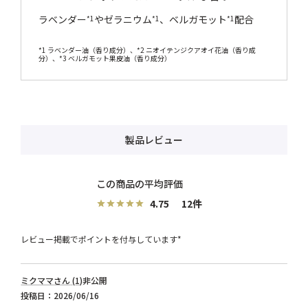
ラベンダー
やゼラニウム
、ベルガモット
配合
*1
*1
*1
*1 ラベンダー油（香り成分）、*2 ニオイテンジクアオイ花油（香り成
分）、*3 ベルガモット果皮油（香り成分）
製品レビュー
4.75
12
レビュー掲載でポイントを付与しています*
ミクママ
1
非公開
投稿日
2026/06/16