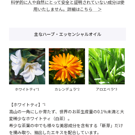
科学的に人や自然にとって安全と証明されていない成分は使
用いたしません。詳細はこちら ＞
主なハーブ・エッセンシャルオイル
ホワイトティ
カレンデュラ
アロエベラ
*1
*2
*3
【ホワイトティ】
*1
高山の一角にしか育たず、世界のお茶生産量の0.1％未満と大
変稀少なホワイトティ（白茶）。
希少な茶葉の中でも様々な美容成分を含有する「新芽」だけ
を摘み取り、抽出したエキスを配合しています。