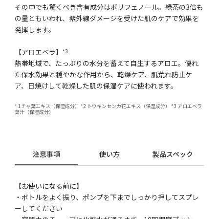
その中でも驚くべき含有成分はポリフェノール。緑茶の3倍も
の量ともいわれ、紫外線ダメージを受けた肌のケアで効果を
発揮します。
【アロエベラ】
*3
熱帯地域で、たっぷりの水分を蓄えて自生するアロエ。優れ
た保水効果と穏やかな作用から、乾燥ケア、肌荒れ防止ケ
ア、日焼けして乾燥した肌の保湿ケアに使われます。
* 1チャ葉エキス（保湿成分） *2 トウキンセンカ花エキス（保湿成分） *3 アロエベラ
葉汁（保湿成分）
注意事項
使い方
製品スペック
【お使いになる前に】
・ボトルをよく振り、ポンプを下までしっかり押してスプレ
ーしてください