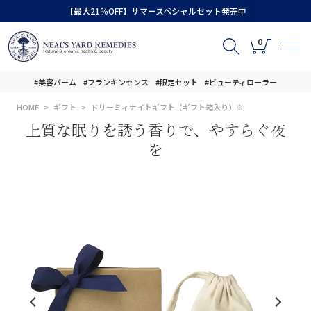
【最大21％OFF】サマースペシャルセット発売中
0
#美容バーム
#フランキンセンス
#限定セット
#ビューティローラー
HOME
ギフト
ドリーミィナイトギフト（ギフト箱入り）※
上質な眠りを誘う香りで、やすらぐ夜
を