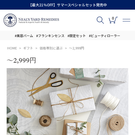
【最大21％OFF】サマースペシャルセット発売中
0
#美容バーム
#フランキンセンス
#限定セット
#ビューティローラー
HOME
ギフト
価格帯別に選ぶ
～2,999円
～2,999円