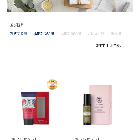
並び替え
おすすめ順
価格が安い順
価格が高い順
レビュー順
新着順
3
件中
1
-
3
件表示
【ギフトセット】
【ギフトセット】