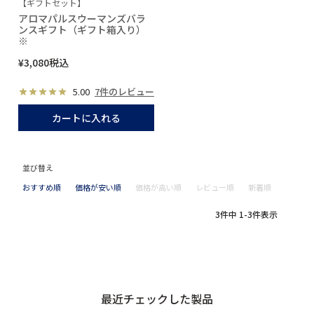
【ギフトセット】
アロマパルスウーマンズバラ
ンスギフト（ギフト箱入り）
※
¥
3,080
税込
5.00
7件のレビュー
カートに入れる
並び替え
おすすめ順
価格が安い順
価格が高い順
レビュー順
新着順
3
件中
1
-
3
件表示
最近チェックした製品