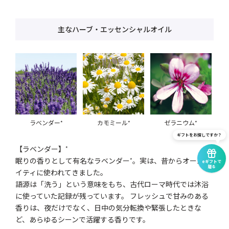
主なハーブ・エッセンシャルオイル
ラベンダー
カモミール
ゼラニウム
*
*
*
ギフトをお探しですか？
【ラベンダー】
*
眠りの香りとして有名なラベンダー
。実は、昔からオールマ
*
eギフトで
贈る
イティに使われてきました。
語源は「洗う」という意味をもち、古代ローマ時代では沐浴
に使っていた記録が残っています。 フレッシュで甘みのある
香りは、夜だけでなく、日中の気分転換や緊張したときな
ど、あらゆるシーンで活躍する香りです。