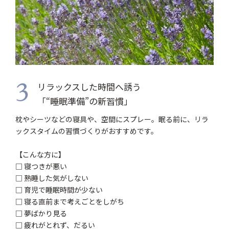
リラックスした時間へ誘う
3
「“睡眠準備”の新習慣」
枕やシーツなどの寝具や、空間にスプレー。眠る前に、リラ
ックスタイムの習慣づくりがおすすめです。
【こんな方に】
□ 寝つきが悪い
□ 熟睡した気がしない
□ 育児で睡眠時間が少ない
□ 寝る直前まで考えごとをしがち
□ 夢ばかり見る
□ 疲れがとれず、だるい