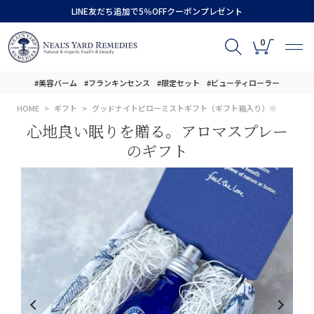
LINE友だち追加で5％OFFクーポンプレゼント
0
#美容バーム
#フランキンセンス
#限定セット
#ビューティローラー
HOME
ギフト
グッドナイトピローミストギフト（ギフト箱入り）※
心地良い眠りを贈る。アロマスプレー
のギフト