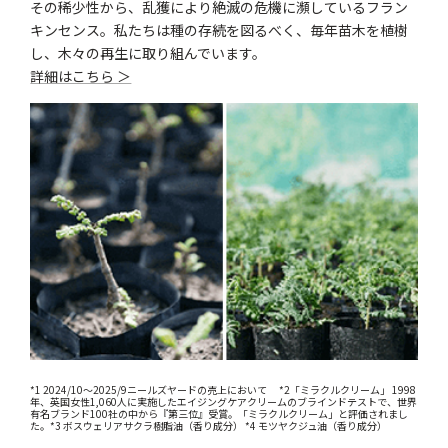
その稀少性から、乱獲により絶滅の危機に瀕しているフラン
キンセンス。私たちは種の存続を図るべく、毎年苗木を植樹
し、木々の再生に取り組んでいます。
詳細はこちら ＞
*1 2024/10～2025/9ニールズヤードの売上において *2「ミラクルクリーム」 1998
年、英国女性1,060人に実施したエイジングケアクリームのブラインドテストで、世界
有名ブランド100社の中から『第三位』受賞。「ミラクルクリーム」と評価されまし
た。*3 ボスウェリアサクラ樹脂油（香り成分） *4 モツヤクジュ油（香り成分）