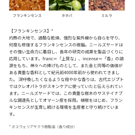
フランキンセンス
ホホバ
ミルラ
【フランキンセンス】*
灼熱の大地で、過酷な乾燥、強烈な紫外線から自らを守り、
何度も修復するフランキンセンスの樹脂。ニールズヤードは
その強い生命力に着目し、長年の研究の成果を製品づくりに
応用しています。franc＝「上質な」、incense＝「香」の語
源をもち、神々への捧げものとして、また金と同等の価値が
ある貴重な香料として紀元前4000年前から使われてきまし
た。 深呼吸したくなるような穏やかな香りは、古代エジプト
ではクレオパトラがスキンケアに使っていたと伝えられてい
ます。ニールズヤードでは、この貴重な樹木のサステイナブ
ルな調達先としてオマーン産を採用。植樹をはじめ、フラン
キンセンスが生育し続ける環境を生産者と守り続けていま
す。
* ボスウェリアサクラ樹脂油（香り成分）