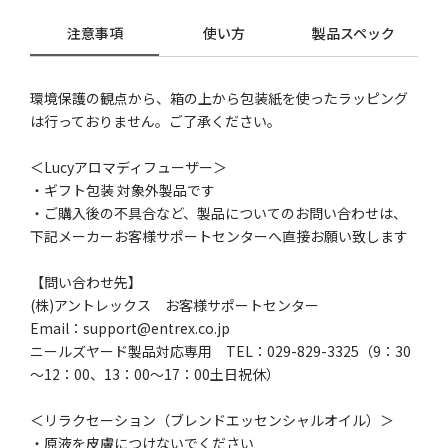
注意事項
使い方
製品スペック
環境保護の観点から、箱の上から包装紙を使ったラッピング
は行っておりません。ご了承ください。
＜Lucyアロマディフューザー＞
・ギフト包装 対象外製品です
・ご購入後の不具合など、製品についてのお問い合わせは、
下記メーカーお客様サポートセンターへ直接お願い致します
【問い合わせ先】
(株)アントレックス お客様サポートセンター
Email：support@entrex.co.jp
ニールズヤード製品対応専用 TEL：029-829-3325（9：30
～12：00、13：00～17：00土日祝休）
＜リラクセーション（ブレンドエッセンシャルオイル）＞
・原液を皮膚につけないでください