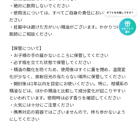
・絶対に飲用しないでください
・使用法については、すべてご自身の責任において行ってく
ギフトをお探しですか？
ださい
・妊娠中は避けた方がいい精油がございます。かかりつけの
eギフトで
贈る
医師にご相談ください
【保管について】
・お子様の手の届かないところに保管してください
・必ず瓶を立てた状態で保管してください
・精油の酸化を防ぐため、使用後はすぐに蓋を閉め、温度変
化が少なく、直射日光の当たらない場所に保管してください
・開封後は1年以内を目安にお使いください。特に、柑橘系の
精油などは、ほかの精油と比較して成分変化が起こりやすい
といわれています。使用時は必ず香りを確認してください
・火気には十分にご注意ください
・携帯対応の容器ではございませんので、持ち歩かないよう
にしてください