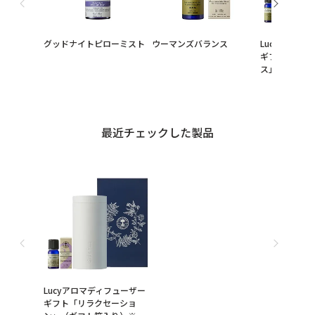
グッドナイトピローミスト
ウーマンズバランス
Lucyアロマ
ギフト「ウー
ス」（ギフト
最近チェックした製品
Lucyアロマディフューザー
ギフト「リラクセーショ