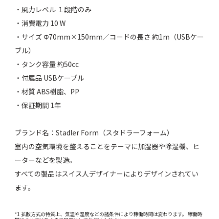
・風力レベル １段階のみ
・消費電力 10 W
・サイズ Φ70mm×150mm／コードの長さ 約1m（USBケー
ブル）
・タンク容量 約50cc
・付属品 USBケーブル
・材質 ABS樹脂、PP
・保証期間 1年
ブランド名：Stadler Form（スタドラーフォーム）
室内の空気環境を整えることをテーマに加湿器や除湿機、ヒ
ーターなどを製造。
すべての製品はスイス人デザイナーによりデザインされてい
ます。
*1 拡散方式の特質上、気温や湿度などの諸条件により稼働時間は変わります。 稼働時