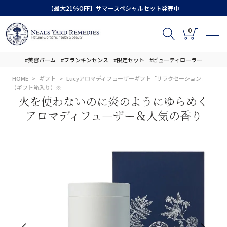
【最大21％OFF】サマースペシャルセット発売中
0
#美容バーム
#フランキンセンス
#限定セット
#ビューティローラー
HOME
ギフト
Lucyアロマディフューザーギフト「リラクセーション」
（ギフト箱入り）※
火を使わないのに炎のようにゆらめく
アロマディフュ―ザー＆人気の香り