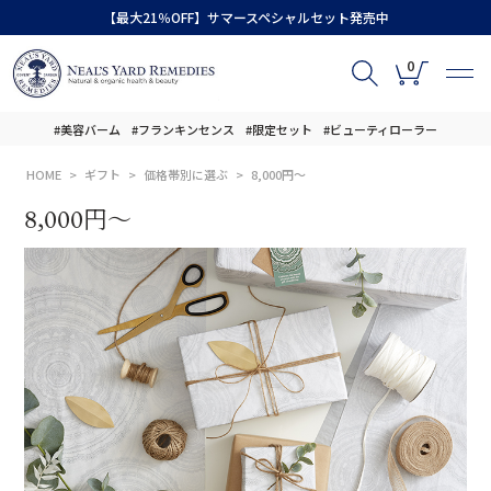
【最大21％OFF】サマースペシャルセット発売中
0
#美容バーム
#フランキンセンス
#限定セット
#ビューティローラー
HOME
ギフト
価格帯別に選ぶ
8,000円～
8,000円～