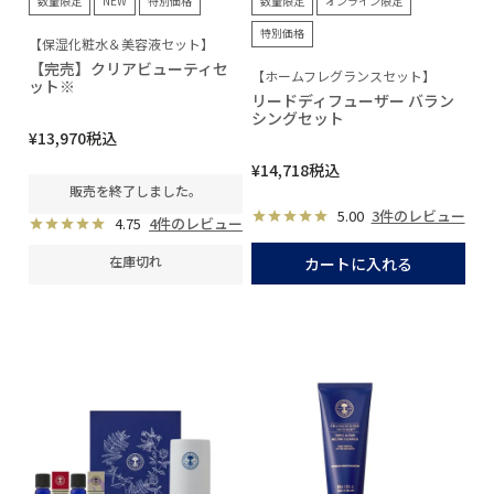
数量限定
NEW
特別価格
数量限定
オンライン限定
特別価格
【保湿化粧水＆美容液セット】
【完売】クリアビューティセ
【ホームフレグランスセット】
ット※
リードディフューザー バラン
シングセット
¥
13,970
税込
¥
14,718
税込
販売を終了しました。
5.00
3件のレビュー
4.75
4件のレビュー
在庫切れ
カートに入れる