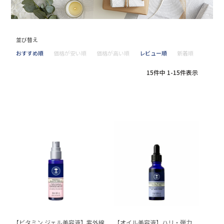
並び替え
おすすめ順
価格が安い順
価格が高い順
レビュー順
新着順
15
件中
1
-
15
件表示
【ビタミン ジェル美容液】紫外線
【オイル美容液】ハリ・弾力