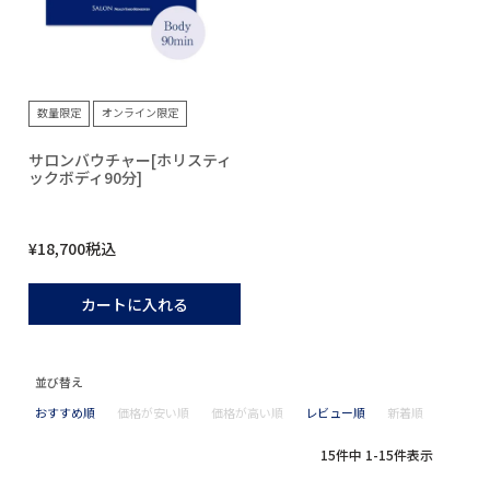
数量限定
オンライン限定
サロンバウチャー[ホリスティ
ックボディ90分]
¥
18,700
税込
カートに入れる
並び替え
おすすめ順
価格が安い順
価格が高い順
レビュー順
新着順
15
件中
1
-
15
件表示