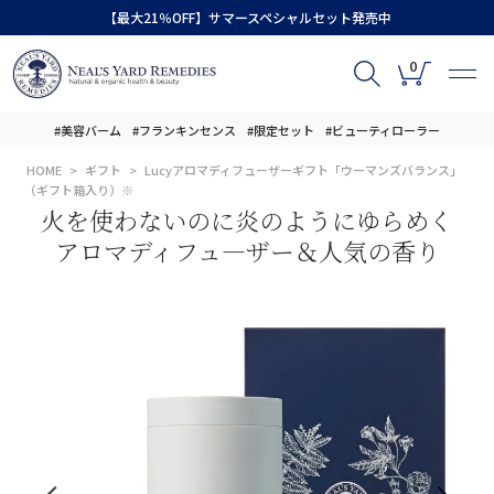
【最大21％OFF】サマースペシャルセット発売中
0
#美容バーム
#フランキンセンス
#限定セット
#ビューティローラー
HOME
ギフト
Lucyアロマディフューザーギフト「ウーマンズバランス」
（ギフト箱入り）※
火を使わないのに炎のようにゆらめく
アロマディフュ―ザー＆人気の香り