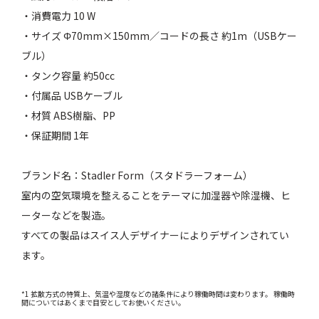
・消費電力 10 W
・サイズ Φ70mm×150mm／コードの長さ 約1m（USBケー
ブル）
・タンク容量 約50cc
・付属品 USBケーブル
・材質 ABS樹脂、PP
・保証期間 1年
ブランド名：Stadler Form（スタドラーフォーム）
室内の空気環境を整えることをテーマに加湿器や除湿機、ヒ
ーターなどを製造。
すべての製品はスイス人デザイナーによりデザインされてい
ます。
*1 拡散方式の特質上、気温や湿度などの諸条件により稼働時間は変わります。 稼働時
間についてはあくまで目安としてお使いください。