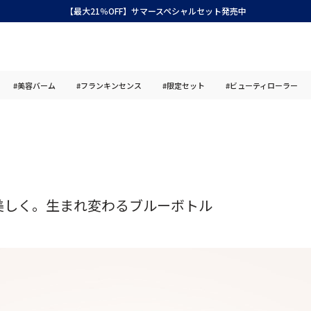
【最大21％OFF】サマースペシャルセット発売中
#美容バーム
#フランキンセンス
#限定セット
#ビューティローラー
美しく。生まれ変わるブルーボトル