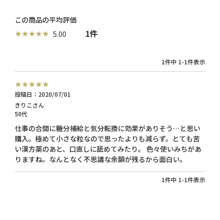
1
5.00
1
件中
1
-
1
件表示
投稿日
2020/07/01
きりこ
50代
仕事の合間に糖分補給と気分転換に効果がありそう…と思い
購入。極めて小さな粒なので思ったよりも減らず。とても苦
い漢方薬のあと、口直しに舐めてみたり。 色々使いみちがあ
りますね。なんとなく不思議な余韻が残るから面白い。
1
件中
1
-
1
件表示