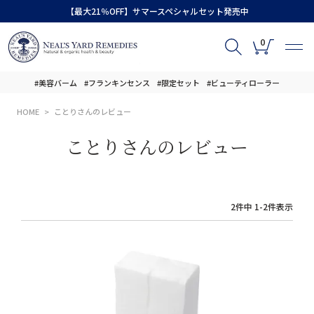
【最大21％OFF】サマースペシャルセット発売中
0
#美容バーム
#フランキンセンス
#限定セット
#ビューティローラー
HOME
ことりさんのレビュー
ことりさんのレビュー
2
件中
1
-
2
件表示