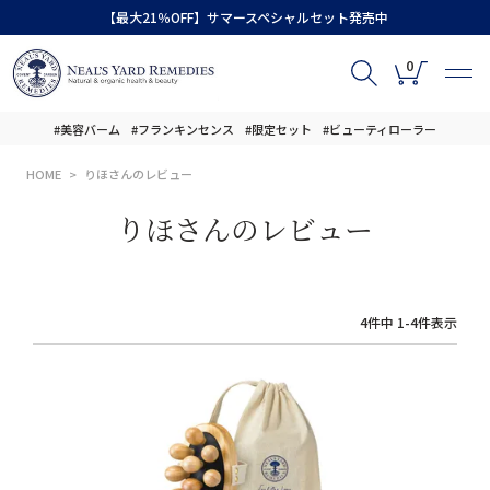
【最大21％OFF】サマースペシャルセット発売中
0
#美容バーム
#フランキンセンス
#限定セット
#ビューティローラー
HOME
りほさんのレビュー
りほさんのレビュー
4
件中
1
-
4
件表示