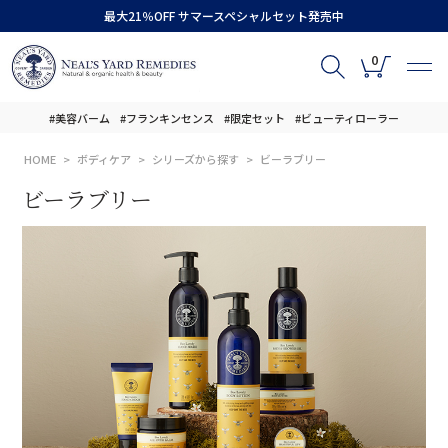
最大21％OFF サマースペシャルセット発売中
0
#美容バーム
#フランキンセンス
#限定セット
#ビューティローラー
HOME
ボディケア
シリーズから探す
ビーラブリー
ビーラブリー