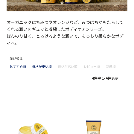
オーガニックはちみつやオレンジなど、みつばちがもたらして
くれる潤いをギュッと凝縮したボディケアシリーズ。
ほんのり甘く、とろけるような潤いで、もっちり柔らかなボデ
ィへ。
並び替え
おすすめ順
価格が安い順
価格が高い順
レビュー順
新着順
4
件中
1
-
4
件表示