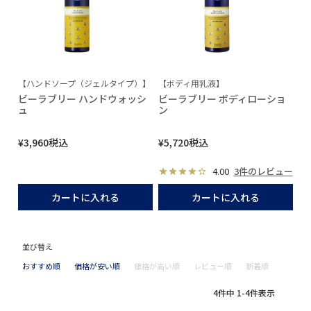
【ハンドソープ（ジェルタイプ）】
【ボディ用乳液】
ビーラブリー ハンドウォッシ
ビーラブリー ボディローショ
ュ
ン
¥
3,960
税込
¥
5,720
税込
4.00
3件のレビュー
カートに入れる
カートに入れる
並び替え
おすすめ順
価格が安い順
価格が高い順
レビュー順
新着順
4
件中
1
-
4
件表示