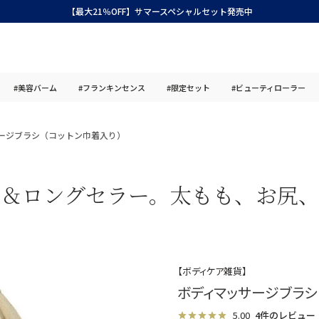
【最大21％OFF】サマースペシャルセット発売中
#美容バーム
#フランキンセンス
#限定セット
#ビューティローラー
ージブラシ（コットン巾着入り）
気＆ロングセラー。太もも、お尻、
【ボディケア雑貨】
ボディマッサージブラシ
5.00
4件のレビュー