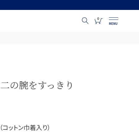
0
MENU
二の腕をすっきり
（コットン巾着入り）