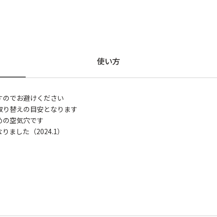
使い方
すのでお避けください
取り替えの目安となります
めの空気穴です
ました（2024.1）