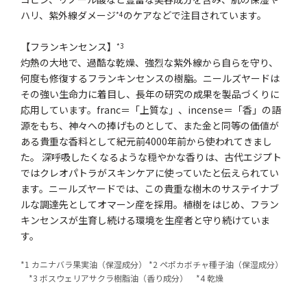
ハリ、紫外線ダメージ
のケアなどで注目されています。
*4
【フランキンセンス】
*3
灼熱の大地で、過酷な乾燥、強烈な紫外線から自らを守り、
何度も修復するフランキンセンスの樹脂。ニールズヤードは
その強い生命力に着目し、長年の研究の成果を製品づくりに
応用しています。franc＝「上質な」、incense＝「香」の語
源をもち、神々への捧げものとして、また金と同等の価値が
ある貴重な香料として紀元前4000年前から使われてきまし
た。 深呼吸したくなるような穏やかな香りは、古代エジプト
ではクレオパトラがスキンケアに使っていたと伝えられてい
ます。ニールズヤードでは、この貴重な樹木のサステイナブ
ルな調達先としてオマーン産を採用。植樹をはじめ、フラン
キンセンスが生育し続ける環境を生産者と守り続けていま
す。
*1 カニナバラ果実油（保湿成分） *2 ペポカボチャ種子油（保湿成分）
*3 ボスウェリアサクラ樹脂油（香り成分） *4 乾燥