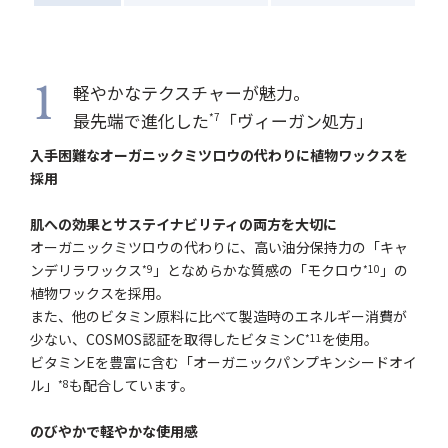
軽やかなテクスチャーが魅力。
1
最先端で進化した
「ヴィーガン処方」
*7
入手困難なオーガニックミツロウの代わりに植物ワックスを
採用
肌への効果とサステイナビリティの両方を大切に
オーガニックミツロウの代わりに、高い油分保持力の「キャ
ンデリラワックス
」となめらかな質感の「モクロウ
」の
*9
*10
植物ワックスを採用。
また、他のビタミン原料に比べて製造時のエネルギー消費が
少ない、COSMOS認証を取得したビタミンC
を使用。
*11
ビタミンEを豊富に含む「オーガニックパンプキンシードオイ
ル」
も配合しています。
*8
のびやかで軽やかな使用感