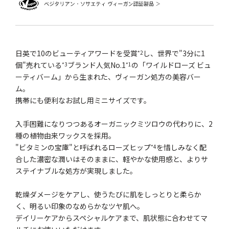
日英で10のビューティアワードを受賞
し、世界で"3分に1
*2
個"売れている
ブランド人気No.1
の「ワイルドローズ ビュ
*3
*1
ーティバーム」から生まれた、ヴィーガン処方の美容バー
ム。
携帯にも便利なお試し用ミニサイズです。
入手困難になりつつあるオーガニックミツロウの代わりに、2
種の植物由来ワックスを採用。
"ビタミンの宝庫"と呼ばれるローズヒップ
を惜しみなく配
*4
合した濃密な潤いはそのままに、軽やかな使用感と、よりサ
ステイナブルな処方が実現しました。
乾燥ダメージをケアし、使うたびに肌をしっとりと柔らか
く、明るい印象のなめらかなツヤ肌へ。
デイリーケアからスペシャルケアまで、肌状態に合わせてマ