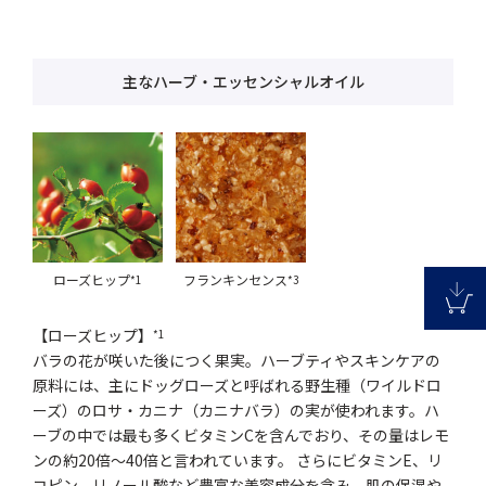
主なハーブ・エッセンシャルオイル
ローズヒップ
フランキンセンス
*1
*3
【ローズヒップ】
*1
バラの花が咲いた後につく果実。ハーブティやスキンケアの
原料には、主にドッグローズと呼ばれる野生種（ワイルドロ
ーズ）のロサ・カニナ（カニナバラ）の実が使われます。ハ
ーブの中では最も多くビタミンCを含んでおり、その量はレモ
ンの約20倍～40倍と言われています。 さらにビタミンE、リ
コピン、リノール酸など豊富な美容成分を含み、肌の保湿や