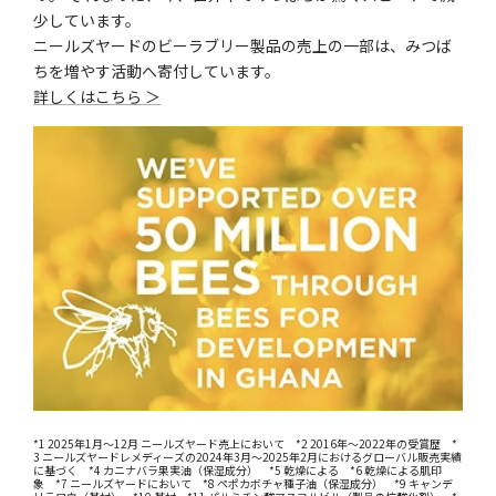
少しています。
ニールズヤードのビーラブリー製品の売上の一部は、みつば
ちを増やす活動へ寄付しています。
詳しくはこちら ＞
*1 2025年1月～12月 ニールズヤード売上において *2 2016年～2022年の受賞歴 *
3 ニールズヤードレメディーズの2024年3月～2025年2月におけるグローバル販売実績
に基づく *4 カニナバラ果実油（保湿成分） *5 乾燥による *6 乾燥による肌印
象 *7 ニールズヤードにおいて *8 ペポカボチャ種子油（保湿成分） *9 キャンデ