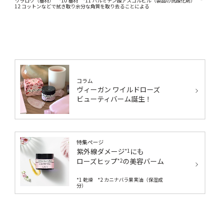
リラロウ（基材） *10 基材 *11 パルミチン酸アスコルビル（製品の抗酸化剤） *
12 コットンなどで拭き取り余分な角質を取り去ることによる
コラム
ヴィーガン ワイルドローズ
ビューティバーム誕生！
特集ページ
紫外線ダメージ
にも
*1
ローズヒップ
の美容バーム
*2
*1 乾燥 *2 カニナバラ果実油（保湿成
分）