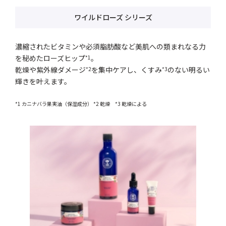
ワイルドローズ シリーズ
濃縮されたビタミンや必須脂肪酸など美肌への類まれなる力
を秘めたローズヒップ
。
*1
乾燥や紫外線ダメージ
を集中ケアし、くすみ
のない明るい
*2
*3
輝きを叶えます。
*1 カニナバラ果実油（保湿成分） *2 乾燥 *3 乾燥による