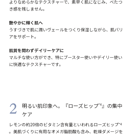
よりなめらかなテクスチャーで、素早く肌になじみ、べたつ
き感を残しません。
艶やかに輝く肌へ
うすづきで肌に潤いヴェールをつくり保湿しながら、肌バリ
アをサポート。
肌質を問わずデイリーケアに
マルチな使い方ができ、特にブースター使いやデイリー使い
に快適なテクスチャーです。
明るい肌印象へ。『ローズヒップ
』の集中
*4
2
ケア
レモンの約20倍のビタミン含有量といわれるローズヒップ
*4
。美肌づくりに有用なオメガ脂肪酸も含み、乾燥ダメージを