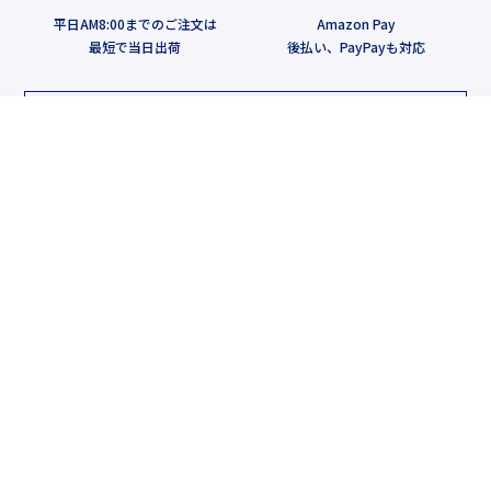
平日AM8:00までのご注文は
Amazon Pay
最短で当日出荷
後払い、PayPayも対応
よくあるご質問
ニールズヤードについて
マイページ/ログイン
新規会員登録
ショッピングガイド