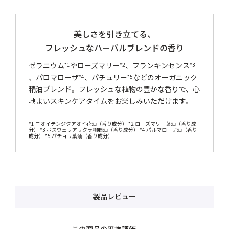
美しさを引き立てる、
フレッシュなハーバルブレンドの香り
ゼラニウム
やローズマリー
、フランキンセンス
*1
*2
*3
、パロマローザ
、パチュリー
などのオーガニック
*4
*5
精油ブレンド。フレッシュな植物の豊かな香りで、心
地よいスキンケアタイムをお楽しみいただけます。
*1 ニオイテンジクアオイ花油（香り成分） *2 ローズマリー葉油（香り成
分） *3 ボスウェリアサクラ樹脂油（香り成分） *4 パルマローザ油（香り
成分） *5 パチョリ葉油（香り成分）
製品レビュー