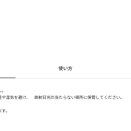
使い方
ん。
差や湿気を避け、 直射日光の当たらない場所に保管してください。
ます。