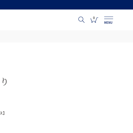
0
MENU
やり
ス】