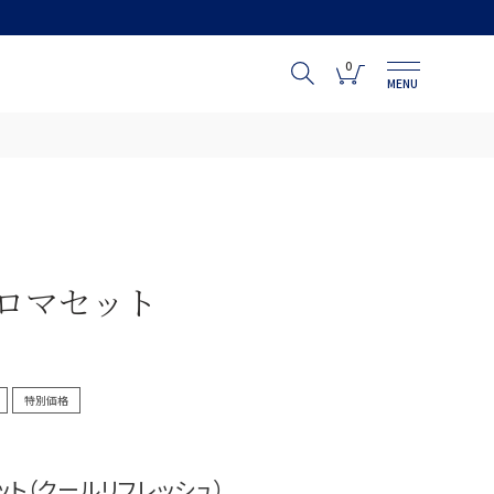
0
MENU
ロマセット
特別価格
ット（クールリフレッシュ）