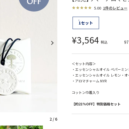
5.00
1件のレビュー
1セット
¥
3,564
97
税込
＜セット内容＞
・エッセンシャルオイル ペパーミント
・エッセンシャルオイル レモン・オー
・アロマチャーム NYR
コットン巾着入り
【約21％OFF】特別価格セット
2
/
6