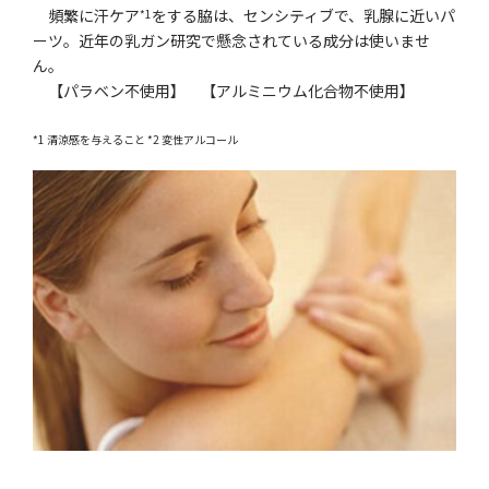
頻繁に汗ケア
をする脇は、センシティブで、乳腺に近いパ
*1
ーツ。近年の乳ガン研究で懸念されている成分は使いませ
ん。
【パラベン不使用】 【アルミニウム化合物不使用】
*1 清涼感を与えること *2 変性アルコール