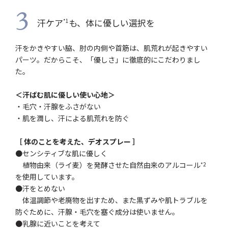
3
汗ケア
も、体に優しい選択を
*1
汗をかきやすい脇、肘の内側や首筋は、肌荒れが起きやすい
パーツ。だからこそ、「優しさ」に徹底的にこだわりまし
た。
＜汗ばむ肌に優しい使い心地＞
・毛穴・汗腺をふさがない
・肌を潤し、汗による肌荒れを防ぐ
［ 体のことを考えた、デオスプレー ］
●センシティブな肌に優しく
植物由来（ライ麦）を発酵させた自然由来のアルコール
*2
を使用しています。
●汗をとめない
体温調節や老廃物を出すため、また黒ずみや肌トラブルを
防ぐために、汗腺・毛穴を塞ぐ成分は使いません。
●乳腺に近いことを考えて