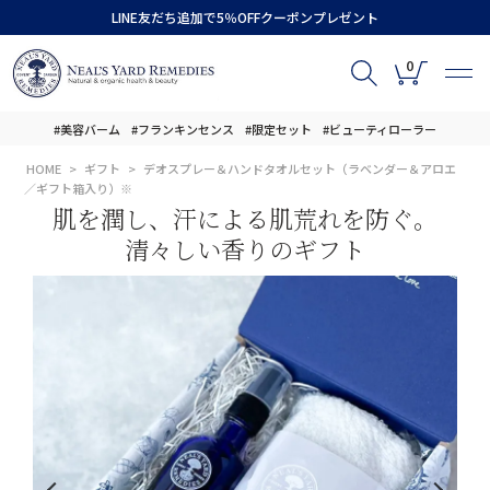
LINE友だち追加で5％OFFクーポンプレゼント
0
#美容バーム
#フランキンセンス
#限定セット
#ビューティローラー
HOME
ギフト
デオスプレー＆ハンドタオルセット（ラベンダー＆アロエ
／ギフト箱入り）※
肌を潤し、汗による肌荒れを防ぐ。
清々しい香りのギフト