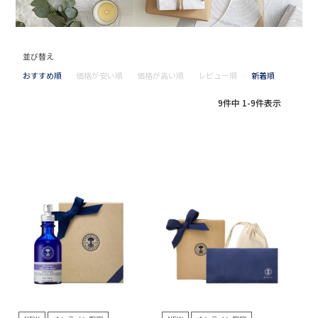
並び替え
おすすめ順
価格が安い順
価格が高い順
レビュー順
新着順
9
件中
1
-
9
件表示