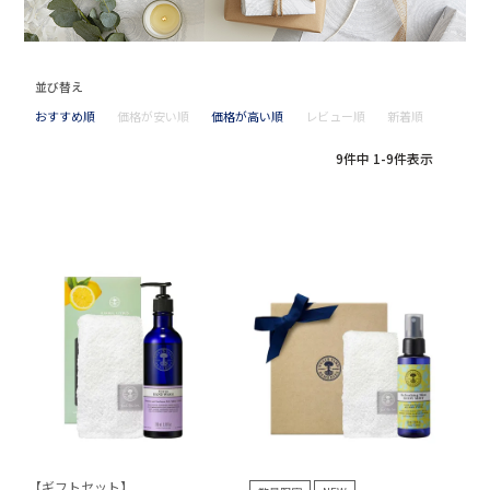
並び替え
おすすめ順
価格が安い順
価格が高い順
レビュー順
新着順
9
件中
1
-
9
件表示
【ギフトセット】