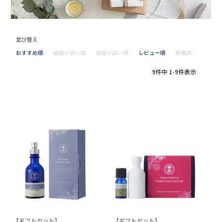
並び替え
おすすめ順
価格が安い順
価格が高い順
レビュー順
新着順
9
件中
1
-
9
件表示
【ギフトセット】
【ギフトセット】