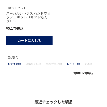
【ギフトセット】
ハーバルシトラス ハンドウォ
ッシュ ギフト（ギフト箱入
り）※
¥
5,170
税込
カートに入れる
並び替え
おすすめ順
価格が安い順
価格が高い順
レビュー順
新着順
9
件中
1
-
9
件表示
最近チェックした製品