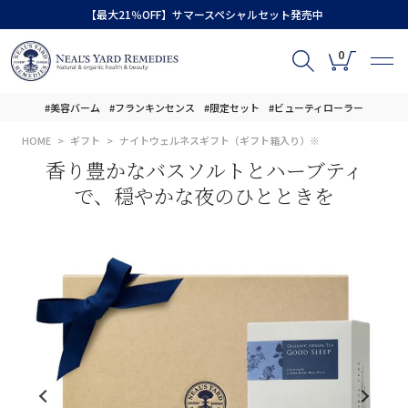
【最大21％OFF】サマースペシャルセット発売中
0
#美容バーム
#フランキンセンス
#限定セット
#ビューティローラー
HOME
ギフト
ナイトウェルネスギフト（ギフト箱入り）※
香り豊かなバスソルトとハーブティ
で、穏やかな夜のひとときを