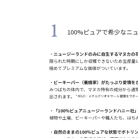
1
100%ピュアで希少なニ
・
ニュージーランドのみに自生するマヌカの
限られた時期にしか収穫できないため生産量
極めてプレミアムな価値がついています。
・
ビーキーパー（養蜂家）がたっぷり愛情を
みつばちの体内で、マヌカ特有の成分から通常
出されます。
* MGO：メチルグリオキサール 健康をサ
・
「100％ピュアニュージーランドハニー社
植物や土壌、ビーキーパーや職人たち、はち
・
自然のままの100％ピュアな状態でボトリ