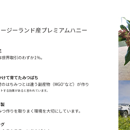
ュージーランド産プレミアムハニー
花
は世界取引のわずか1％。
かけて育てたみつばち
のはちみつとは違う副産物（MGO
など）が作り
*
ポートする効果があると言われています。
」製
みつ作りを取りまく環境を大切にしています。
ング