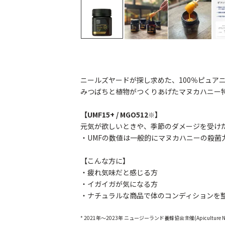
ニールズヤードが探し求めた、100％ピュア
みつばちと植物がつくりあげたマヌカハニー
【UMF15+ / MGO512
】
※
元気が欲しいときや、季節のダメージを受け
・UMFの数値は一般的にマヌカハニーの殺菌
【こんな方に】
・疲れ気味だと感じる方
・イガイガが気になる方
・ナチュラルな商品で体のコンディションを
* 2021年～2023年 ニュージーランド養蜂協会主催(Apiculture New Z