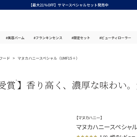
【最大21％OFF】サマースペシャルセット発売中
#美容バーム
#フランキンセンス
#限定セット
#ビューティローラー
フード
マヌカハニースペシャル（UMF15＋）
受賞
】香り高く、濃厚な味わい。
*
【マヌカハニー】
マヌカハニースペシャル（
5.00
4件のレビュー