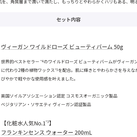
肌を、角質層まで潤いで満たし、もっちりとやわらかくハリもある、明
セット内容
ヴィーガン ワイルドローズ ビューティバーム 50g
世界的ベストセラー
のワイルドローズ ビューティバームがヴィーガ
*4
に代わり2種の植物ワックス
を配合。肌に輝きとやわらかさを与えな
*5
びやかで軽やかな使用感を叶えました。
英国ソイルアソシエーション認定 コスモスオーガニック製品
ベジタリアン・ソサエティ ヴィーガン認証製品
【化粧水人気No.1
】
*3
フランキンセンス ウォーター 200mL