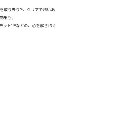
を取り去り
、クリアで潤いあ
*6
効果も。
モット
などの、心を解きほぐ
*10