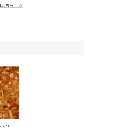
はこちら ＞
ンス
*3