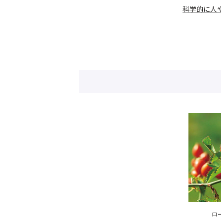
科学的に人
ロ