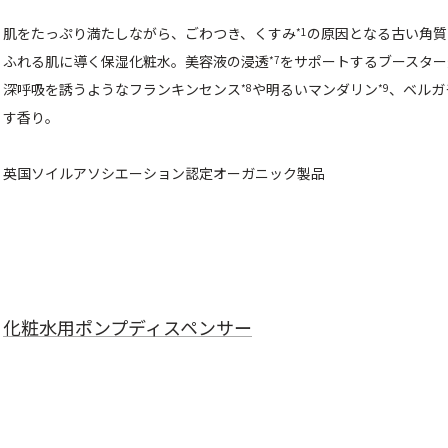
肌をたっぷり満たしながら、ごわつき、くすみ
の原因となる古い角質
*1
ふれる肌に導く保湿化粧水。美容液の浸透
をサポートするブースター
*7
深呼吸を誘うようなフランキンセンス
や明るいマンダリン
、ベルガ
*8
*9
す香り。
英国ソイルアソシエーション認定オーガニック製品
化粧水用ポンプディスペンサー