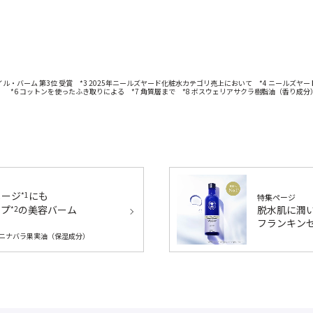
トオイル・バーム 第3位 受賞 *3 2025年ニールズヤード化粧水カテゴリ売上において *4 ニールズヤ
 *6 コットンを使ったふき取りによる *7 角質層まで *8 ボスウェリアサクラ樹脂油（香り成分）
メージ
にも
*1
特集ページ
脱水肌に潤
ップ
の美容バーム
*2
フランキンセ
2 カニナバラ果実油（保湿成分）