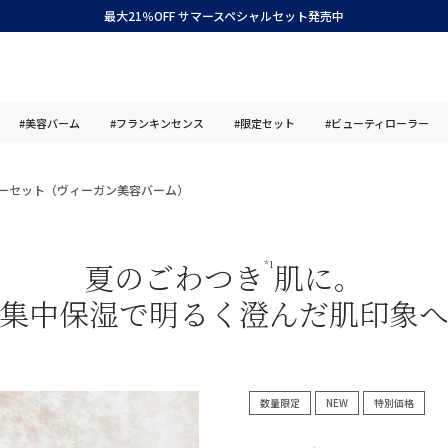
最大21％OFF サマースペシャルセット発売中
#美容バーム
#フランキンセンス
#限定セット
#ビューティローラー
ーセット（ヴィーガン美容バーム）
夏のごわつき
肌に。
*1
集中保湿で明るく澄んだ肌印象
数量限定
NEW
特別価格