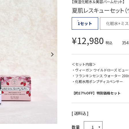
【保湿化粧水＆美容バームセット】
夏肌レスキューセット（
1セット
化粧水+ミ
¥
12,980
354
税込
＜セット内容＞
・ヴィーガン ワイルドローズ ビューテ
・フランキンセンス ウォーター 200
・化粧水用ポンプディスペンサー
【約17％OFF】特別価格セット
送料込