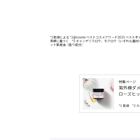
*1乾燥による *2@cosme ベストコスメアワード2025 ベス
実績に基づく *5 キャンデリラロウ、モクロウ（いずれも基材）
ット果皮油（香り成分）
特集ページ
紫外線ダ
ローズヒ
*1 乾燥 *