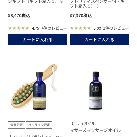
ジギフト（ギフト箱入り）※
フト（ディスペンサー付・ギ
フト箱入り）※
¥
8,470
税込
¥
7,370
税込
4.75
4件のレビュー
5.00
1件のレビュー
カートに入れる
カートに入れる
【ボディオイル】
数量限定
オンライン限定
マザーズマッサージオイル
【マッサージブラシ＆オイルセッ