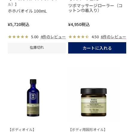
ル）】
ツボマッサージローラー（コ
ットン巾着入り）
ホホバオイル 100mL
¥
5,720
税込
¥
4,950
税込
5.00
4件のレビュー
4.50
6件のレビュー
在庫切れ
カートに入れる
【ボディオイル】
【ボディ用固形オイル】