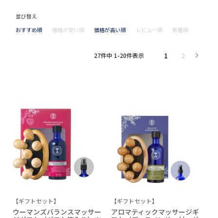
並び替え
おすすめ順
価格が安い順
価格が高い順
レビュー順
新着順
1
2
27
件中
1
-
20
件表示
【ギフトセット】
【ギフトセット】
ウーマンズバランスマッサー
アロマティックマッサージギ