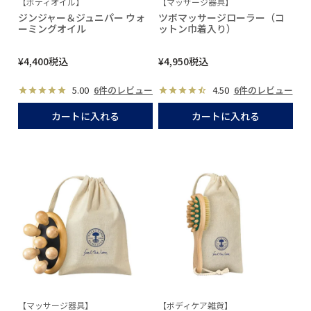
【ボディオイル】
【マッサージ器具】
ジンジャー＆ジュニパー ウォ
ツボマッサージローラー（コ
ーミングオイル
ットン巾着入り）
¥
4,400
税込
¥
4,950
税込
5.00
6件のレビュー
4.50
6件のレビュー
カートに入れる
カートに入れる
【マッサージ器具】
【ボディケア雑貨】