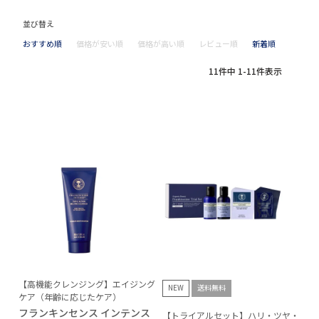
並び替え
おすすめ順
価格が安い順
価格が高い順
レビュー順
新着順
11
件中
1
-
11
件表示
【高機能クレンジング】エイジング
NEW
送料無料
ケア（年齢に応じたケア）
フランキンセンス インテンス
【トライアルセット】ハリ・ツヤ・