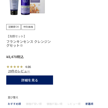
定期便OK
特別価格
【洗顔セット】
フランキンセンス クレンジン
グセット※
¥
8,470
税込
4.86
29件のレビュー
詳細を見る
並び替え
おすすめ順
価格が安い順
価格が高い順
レビュー順
新着順