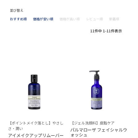
並び替え
おすすめ順
価格が安い順
価格が高い順
レビュー順
新着順
11
件中
1
-
11
件表示
【ポイントメイク落とし】やさし
【ジェル洗顔料】皮脂ケア
さ・潤い
パルマローザ フェイシャルウ
ォッシュ
アイメイクアップリムーバー