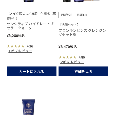
【メイク落とし／洗顔／化粧水（無
定期便OK
特別価格
香料）】
センシティブ ハイドレート ミ
【洗顔セット】
セラーウォーター
フランキンセンス クレンジン
グセット※
¥
5,280
税込
4.36
¥
8,470
税込
11件のレビュー
4.86
29件のレビュー
カートに入れる
詳細を見る