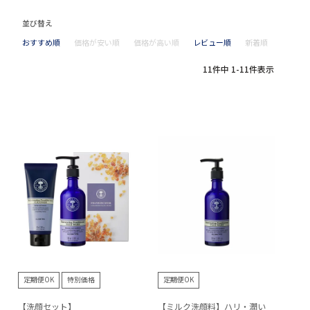
並び替え
おすすめ順
価格が安い順
価格が高い順
レビュー順
新着順
11
件中
1
-
11
件表示
定期便OK
特別価格
定期便OK
【洗顔セット】
【ミルク洗顔料】ハリ・潤い