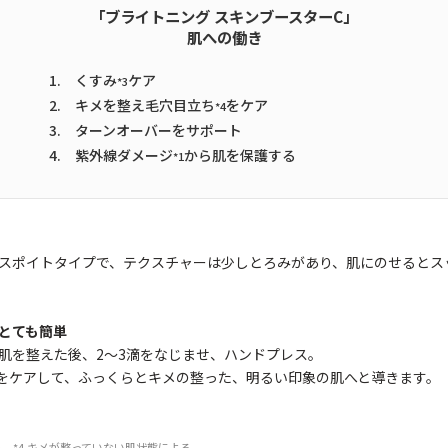
「ブライトニング スキンブースターC」
肌への働き
1. くすみ
ケア
*3
2. キメを整え毛穴目立ち
をケア
*4
3. ターンオーバーをサポート
4. 紫外線ダメージ
から肌を保護する
*1
スポイトタイプで、テクスチャーは少しとろみがあり、肌にのせるとス
とても簡単
肌を整えた後、2〜3滴をなじませ、ハンドプレス。
をケアして、ふっくらとキメの整った、明るい印象の肌へと導きます。
よる *4 キメが整っていない肌状態による