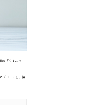
肌の「くすみ
」
*3
アプローチし、後