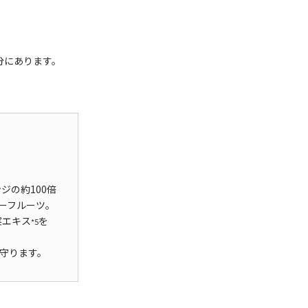
分にあります。
ジの約100倍
ーフルーツ。
実エキス
を
*5
守ります。