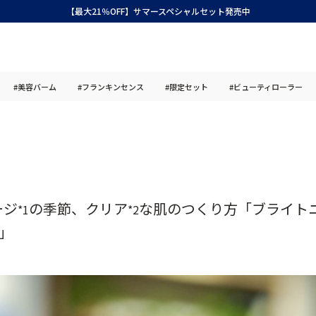
【最大21％OFF】サマースペシャルセット発売中
#美容バーム
#フランキンセンス
#限定セット
#ビューティローラー
ージ
の季節、クリア
な肌のつくり方「ブライトニ
*1
*2
」