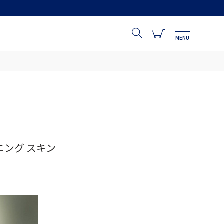
MENU
ング スキン