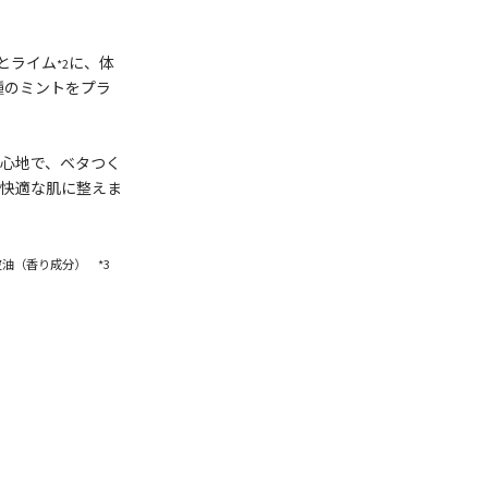
とライム
に、体
*2
種のミントをプラ
心地で、ベタつく
快適な肌に整えま
皮油（香り成分） *3