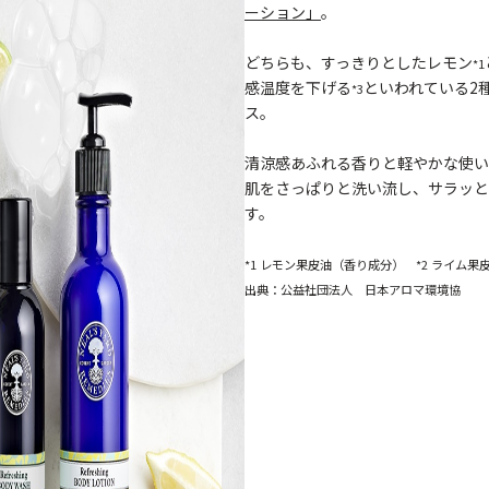
ーション」
。
どちらも、すっきりとしたレモン
*1
感温度を下げる
といわれている2
*3
ス。
清涼感あふれる香りと軽やかな使い
肌をさっぱりと洗い流し、サラッと
す。
*1 レモン果皮油（香り成分） *2 ライム果
出典：公益社団法人 日本アロマ環境協