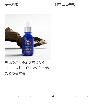
手入れを
日本上陸40周年
乾燥やハリ不足を感じたら。
ファーストエイジングケア
の
*
ための美容液
<
2
3
4
5
6
>