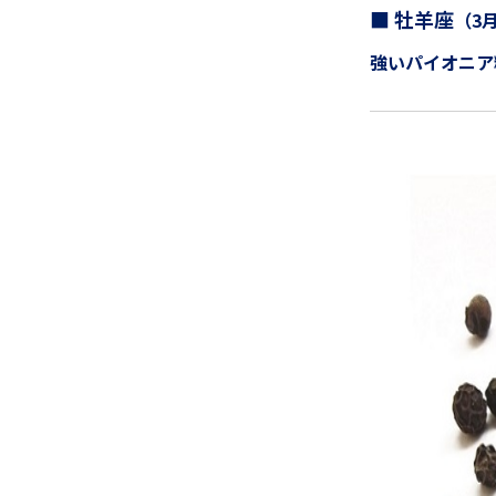
■ 牡羊座
（3
強いパイオニア