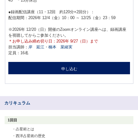
45 ＊15分休憩
●録画配信講座（11・12回 約120分×2回分）：
配信期間：2026年 12/4（金）10：00 ～ 12/25（金）23：59
※2026年 12/20（日）開催のZoomオンライン講座へは、録画講座
を視聴してからご参加ください。
＊お申し込み締め切り日：2026年 9/27（日）まで
担当講師：
岸 延江
・
楠本 菜緒実
定員：16名
申し込む
カリキュラム
1回目
・占星術とは
・西洋占星術の歴史