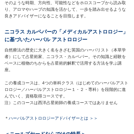
そのような時期、方向性、可能性などをホロスコープから読み取
り、アロマやハーブの知識を活かして、一歩を踏み出せるような
良きアドバイザーになることを目指します。
ニコラス カルペパーの「メディカルアストロロジー」
に基づいたハーバル アストロロジー
自然療法の歴史に大きく名をきざむ英国のハーバリスト（本草学
者）にして占星術家、ニコラス・カルペパー。その知識と経験を
ベースに植物のちからを占星術的解釈で活用する方法を学ぶ講
座。
この養成コースは、4つの単科クラス（はじめてのハーバルアスト
ロロジー／ハーバルアストロロジー１・２・専科）を段階的に進
んでいく、資格取得コースです。
注）このコースは西洋占星術師の養成コースではありません
＊
ハーバルアストロロジーアドバイザーとは ＞＞