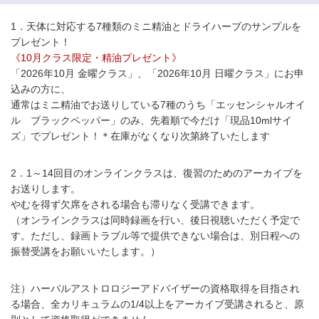
1．天体に対応する7種類のミニ精油とドライハーブのサンプルを
プレゼント！
《10月クラス限定・精油プレゼント》
「2026年10月 金曜クラス」、「2026年10月 日曜クラス」にお申
込みの方に、
通常はミニ精油でお送りしている7種のうち「エッセンシャルオイ
ル ブラックペッパー」のみ、先着順で今だけ「現品10mlサイ
ズ」でプレゼント！
＊在庫がなくなり次第終了いたします
2．1～14回目のオンラインクラスは、復習のためのアーカイブを
お送りします。
やむを得ず欠席をされる場合も滞りなく受講できます。
（オンラインクラスは同時録画を行い、後日視聴いただく予定で
す。ただし、録画トラブル等で提供できない場合は、別日程への
振替受講をお願いいたします。）
注）ハーバルアストロロジーアドバイザーの資格取得を目指され
る場合、全カリキュラムの1/4以上をアーカイブ受講されると、原