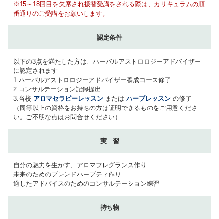
※15～18回目を欠席され振替受講をされる際は、カリキュラムの順
番通りのご受講をお願いします。
認定条件
以下の3点を満たした方は、ハーバルアストロロジーアドバイザー
に認定されます
1.ハーバルアストロロジーアドバイザー養成コース修了
2.コンサルテーション記録提出
3.当校
アロマセラピーレッスン
または
ハーブレッスン
の修了
（同等以上の資格をお持ちの方は証明できるものをご用意くださ
い。ご不明な点はお問合せください）
実 習
自分の魅力を生かす、アロマフレグランス作り
未来のためのブレンドハーブティ作り
適したアドバイスのためのコンサルテーション練習
持ち物