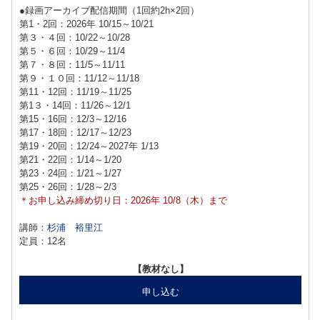
●録画アーカイブ配信期間（1回約2h×2回）
第1・2回：2026年 10/15～10/21
第３・４回：10/22～10/28
第５・６回：10/29～11/4
第７・８回：11/5～11/11
第９・１０回：11/12～11/18
第11・12回：11/19～11/25
第1３・14回：11/26～12/1
第15・16回：12/3～12/16
第17・18回：12/17～12/23
第19・20回：12/24～2027年 1/13
第21・22回：1/14～1/20
第23・24回：1/21～1/27
第25・26回：1/28～2/3
＊お申し込み締め切り日：2026年 10/8（木）まで
講師：
杉浦 裕里江
定員：12名
【教材なし】
申し込む