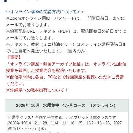
※オンライン講座の受講方法について＞＞
※Zoomオンライン用ID、パスワードは、「開講日前日」までに
メールでお送りします。
※録画配信URL、テキスト（PDF）は、配信開始日の前日までに
メールにてお送りします。
※テキスト、教材（ミニ精油セット）はオンライン講座受講日ま
でにご自宅へ発送いたします。（国内のみ）
【重要】
「オンライン講座・録画アーカイブ配信」は、オンライン生配信
授業を録画した授業内容を配信いたします。
※配信期間内に各自、PCなどで録画講座を視聴いただきご受講
ください。
※沖縄県への教材出荷について 》
2026年 10月
水曜集中
4か月コース
（オンライン）
※通学クラスと合同で開催する、ハイブリッド形式クラスです
2026年 10/14・21・28、11/4・11・18・25、12/2・16・23、2027
年 1/13・20・27（水）